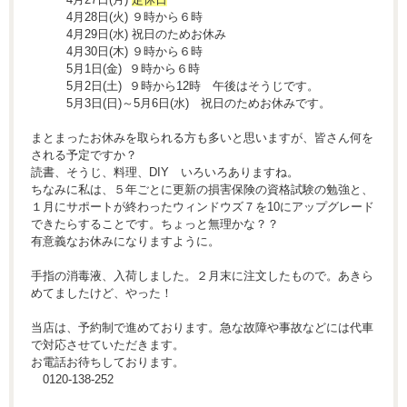
4月28日(火) ９時から６時
4月29日(水) 祝日のためお休み
4月30日(木) ９時から６時
5月1日(金) ９時から６時
5月2日(土) ９時から12時 午後はそうじです。
5月3日(日)～5月6日(水) 祝日のためお休みです。
まとまったお休みを取られる方も多いと思いますが、皆さん何を
される予定ですか？
読書、そうじ、料理、DIY いろいろありますね。
ちなみに私は、５年ごとに更新の損害保険の資格試験の勉強と、
１月にサポートが終わったウィンドウズ７を10にアップグレード
できたらすることです。ちょっと無理かな？？
有意義なお休みになりますように。
手指の消毒液、入荷しました。２月末に注文したもので。あきら
めてましたけど、やった！
当店は、予約制で進めております。急な故障や事故などには代車
で対応させていただきます。
お電話お待ちしております。
0120-138-252